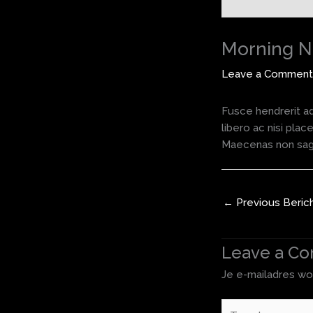
Morning 
Leave a Comment
Fusce hendrerit ad
libero ac nisi pla
Maecenas non sagi
←
Previous Beric
Leave a C
Je e-mailadres wo
Type