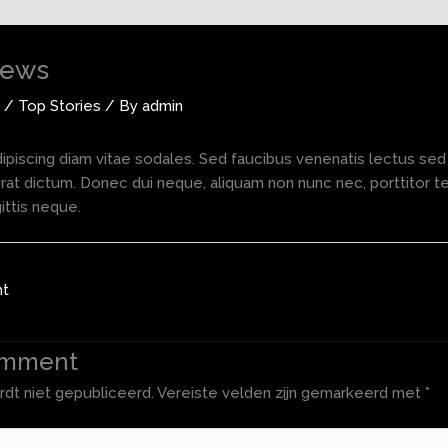
News
/
Top Stories
/ By
admin
ipiscing diam vitae sodales. Sed faucibus venenatis lectus sed 
cerat dictum. Donec dui neque, aliquam non nunc nec, porttitor t
ttis neque.
ht
omment
rdt niet gepubliceerd.
Vereiste velden zijn gemarkeerd met
*