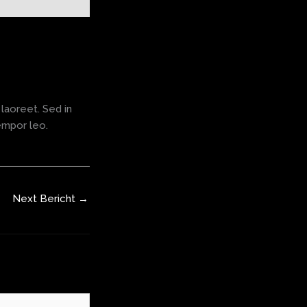
laoreet. Sed in
empor leo.
Next Bericht
→