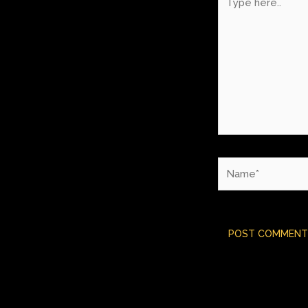
here..
Name*