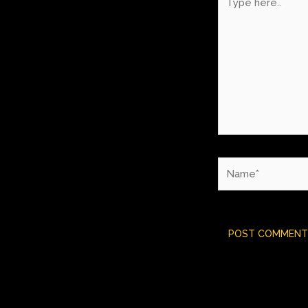
here..
Name*