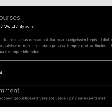
ourses
/
World
/ By
admin
ectus in dapibus consequat, libero arcu dignissim turpis, id dict
r pulvinar rutrum. In id neque pulvinar, tempor orci ac, tincidunt
mauris semper bibendum.
ht
omment
rdt niet gepubliceerd.
Vereiste velden zijn gemarkeerd met
*