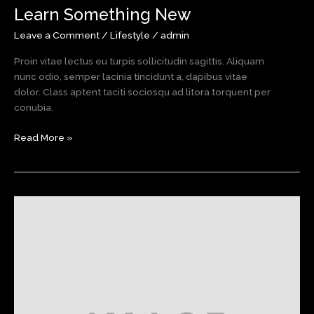
Learn Something New
Leave a Comment
/
Lifestyle
/
admin
Proin vitae lectus eu turpis sollicitudin sagittis. Aliquam
nunc odio, semper lacinia tincidunt a, dapibus vitae
dolor. Class aptent taciti sociosqu ad litora torquent per
conubia.
Learn
Read More »
Something
New