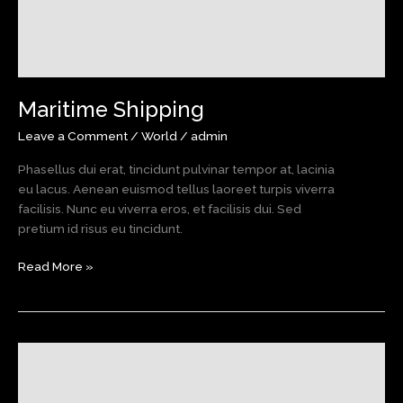
Maritime Shipping
Leave a Comment
/
World
/
admin
Phasellus dui erat, tincidunt pulvinar tempor at, lacinia
eu lacus. Aenean euismod tellus laoreet turpis viverra
facilisis. Nunc eu viverra eros, et facilisis dui. Sed
pretium id risus eu tincidunt.
Maritime
Read More »
Shipping