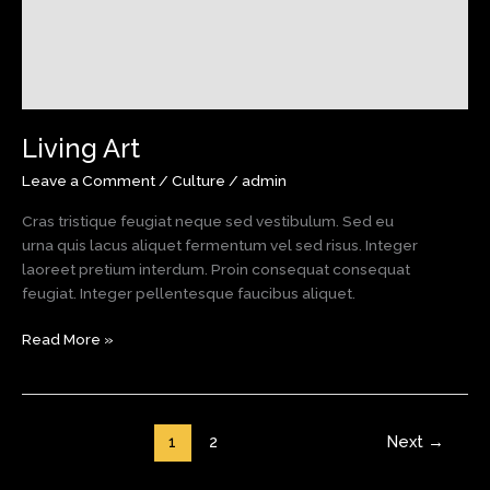
Living Art
Leave a Comment
/
Culture
/
admin
Cras tristique feugiat neque sed vestibulum. Sed eu
urna quis lacus aliquet fermentum vel sed risus. Integer
laoreet pretium interdum. Proin consequat consequat
feugiat. Integer pellentesque faucibus aliquet.
Living
Read More »
Art
1
2
Next
→