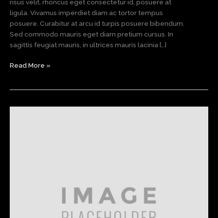
risus velit, rhoncus eget consectetur id, posuere at
ligula. Vivamus imperdiet diam ac tortor tempus
posuere. Curabitur at arcu id turpis posuere bibendum.
Sed commodo mauris eget diam pretium cursus. In
sagittis feugiat mauris, in ultrices mauris lacinia […]
Dirt
Read More »
Championship