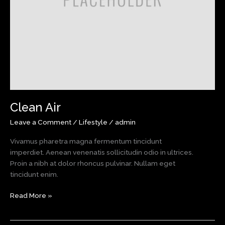
Clean Air
Leave a Comment
/
Lifestyle
/
admin
Vivamus pharetra magna fermentum tincidunt
imperdiet. Aenean venenatis sollicitudin odio in ultrices.
Proin a nibh at dolor rhoncus pulvinar. Nullam eget
tincidunt enim.
Clean
Read More »
Air