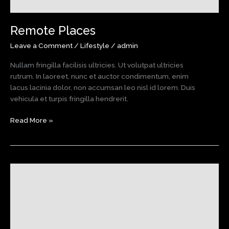
Remote Places
Leave a Comment
/
Lifestyle
/
admin
Nullam fringilla facilisis ultricies. Ut volutpat ultricies
rutrum. In laoreet, nunc et auctor condimentum, enim
lacus lacinia dolor, non accumsan leo nisl id lorem. Duis
vehicula et turpis fringilla hendrerit.
Remote
Read More »
Places